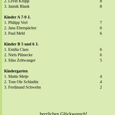
2. Levin Krupp
8
3. Jannik Blank
8
Kinder A 7-9 J.
1. Philipp Verl
7
2. Jana Eberspächer
6
3. Paul Mehl
6
Kinder B 5 und 6 J.
1. Emilia Class
6
2. Niels Plünecke
6
3. Silas Zeltwanger
5
Kindergarten
1. Mattis Metje
4
2. Tom Ole Schladitz
4
3. Ferdinand Schwehn
2
herzlichen Glückwunsch!